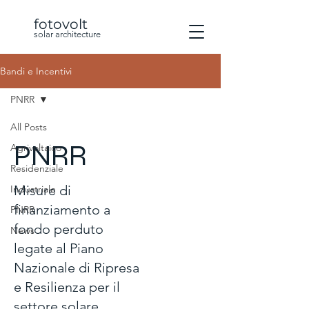
fotovolt
solar architecture
Bandi e Incentivi
PNRR
All Posts
PNRR
Agrivoltaico
Residenziale
Misure di
Industriale
finanziamento a
PNRR
fondo perduto
News
legate al Piano
Nazionale di Ripresa
e Resilienza per il
settore solare.